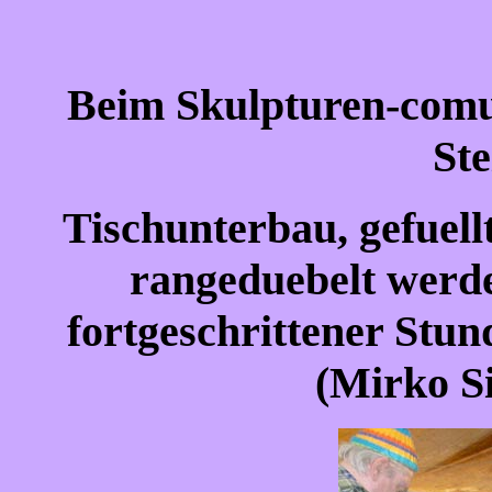
Beim Skulpturen-comun
St
Tischunterbau, gefuellt
rangeduebelt werd
fortgeschrittener Stund
(Mirko S