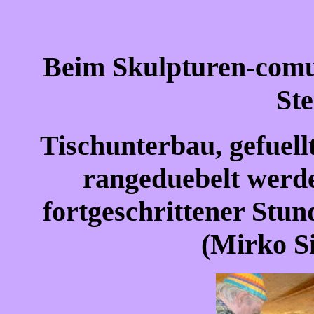
Beim Skulpturen-comun
St
Tischunterbau, gefuellt
rangeduebelt werd
fortgeschrittener Stund
(Mirko S